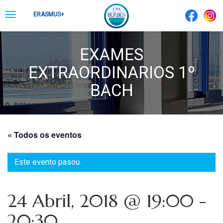
Skip
Toggle
ERASMUS+
to
navigation
content
EXAMES
EXTRAORDINARIOS 1º
BACH
« Todos os eventos
Este evento pasou.
24 Abril, 2018 @ 19:00
-
20:30