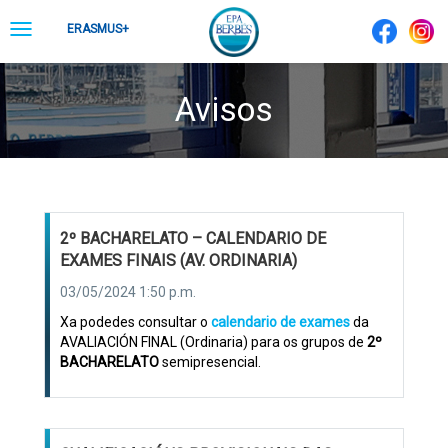
Skip
Toggle
ERASMUS+
to
navigation
content
Avisos
2º BACHARELATO – CALENDARIO DE
EXAMES FINAIS (AV. ORDINARIA)
03/05/2024 1:50 p.m.
Xa podedes consultar o
calendario de exames
da
AVALIACIÓN FINAL (Ordinaria) para os grupos de
2º
BACHARELATO
semipresencial.