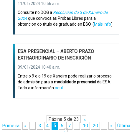
11/01/2024 10:56 a.m.
Consulte no DOG a
Resolución do 3 de Xaneiro de
2024
que convoca as Probas Libres para a
obtención do título de graduado en ESO. (
Máis info
)
ESA PRESENCIAL – ABERTO PRAZO
EXTRAORDINARIO DE INSCRICIÓN
09/01/2024 10:40 a.m.
Entre o
9 e o 19 de Xaneiro
pode realizar o proceso
de admisión para a
modalidade presencial
da ESA.
Toda a información
aquí.
Páxina 5 de 23
«
Primeira
«
...
3
4
5
6
7
...
10
20
...
»
Última